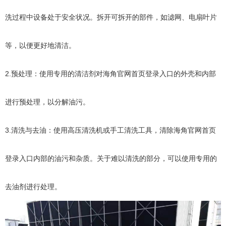
洗过程中设备处于安全状况。拆开可拆开的部件，如滤网、电扇叶片
等，以便更好地清洁。
2.预处理：使用专用的清洁剂对海角官网首页登录入口的外壳和内部
进行预处理，以分解油污。
3.清洗与去油：使用高压清洗机或手工清洗工具，清除海角官网首页
登录入口内部的油污和杂质。关于难以清洗的部分，可以使用专用的
去油剂进行处理。