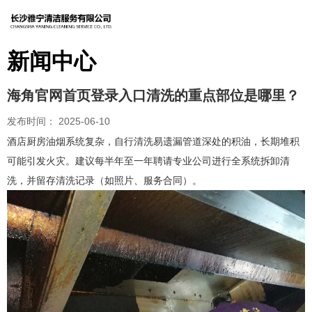
新闻中心
海角官网首页登录入口清洗的重点部位是哪里？
发布时间： 2025-06-10
酒店厨房油烟系统复杂，自行清洗易遗漏管道深处的积油，长期堆积
可能引发火灾。建议每半年至一年聘请专业公司进行全系统拆卸清
洗，并留存清洗记录（如照片、服务合同）。