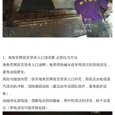
1、海角官网首页登录入口清洗重.点部位与方法
海角官网首页登录入口滤网：每周用热碱水或专用清洁剂浸泡清洗，
避免油垢硬化。
风轮与烟道内壁：拆开海角官网首页登录入口外壳，用高压水枪或蒸
汽清洗机冲刷，清除顽固油垢（建议由专业团队操作，避免损坏设
备）。
油烟净化器电场：需断电后拆卸极板，用中性清洁剂冲洗，晾干后复
位（带电清洗可能导致短路）。