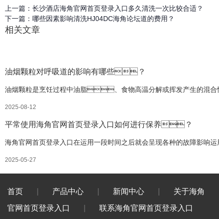
上一篇：
长沙酒店海角官网首页登录入口多久清洗一次比较合适？
下一篇：
哪些因素影响清洗HJ04DC海角论坛道的费用？
相关文章
油烟颗粒对呼吸道的影响有哪些？
油烟颗粒是烹饪过程中油脂、食物高温分解或挥发产生的混合性
2025-08-12
平常使用海角官网首页登录入口如何进行保养？
海角官网首页登录入口在运用一段时间之后就会呈现各种的故障影响运
2025-05-27
首页
|
产品中心
|
新闻中心
|
关于海角
官网首页登录入口
|
联系海角官网首页登录入口